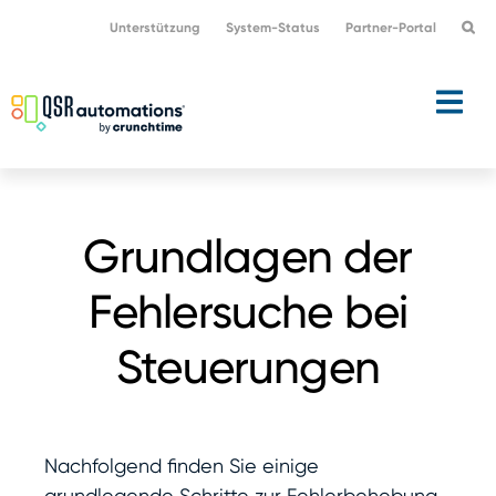
Zur
Zum
Unterstützung
System-Status
Partner-Portal
Hauptnavigation
Hauptinhalt
springen
springen
Grundlagen der
Fehlersuche bei
Steuerungen
Nachfolgend finden Sie einige
grundlegende Schritte zur Fehlerbehebung,